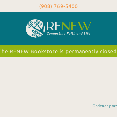
(908) 769-5400
The RENEW Bookstore is permanently closed
Ordenar por: