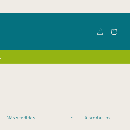
Iniciar
Carrito
sesión
.
0 productos