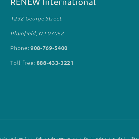
RENEW International
1232 George Street
Plainfield, NJ 07062
908-769-5400
Phone:
888-433-3221
Toll-free:
Política de reembolso
Política de privacidad
Tér
ogía de Shopify