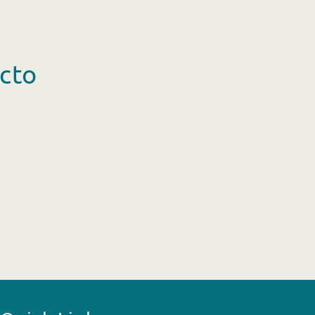
cto
todos